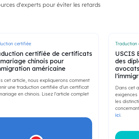
urces d'experts pour éviter les retards
uction certifiée
Traduction c
duction certifiée de certificats
USCIS E
 mariage chinois pour
des dip
immigration américaine
avocats
l'immig
s cet article, nous expliquerons comment
nir une traduction certifiée d'un certificat
Dans cet ar
ariage en chinois. Lisez l'article complet
exigences 
les distinc
concernant 
ici
.