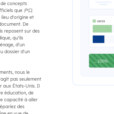
eu de concepts
officiels que 户口
e lieu d'origine et
l document. De
s reposent sur des
que, qu'ils
ménage, d'un
du dossier d'un
ments, nous le
s'agit pas seulement
r aux États-Unis. Il
tre éducation, de
e capacité à aller
épariez des
ine en vue de