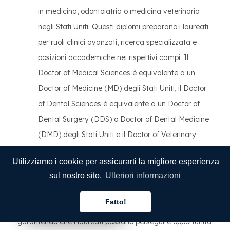
in medicina, odontoiatria o medicina veterinaria
negli Stati Uniti. Questi diplomi preparano i laureati
per ruoli clinici avanzati, ricerca specializzata e
posizioni accademiche nei rispettivi campi. Il
Doctor of Medical Sciences è equivalente a un
Doctor of Medicine (MD) degli Stati Uniti, il Doctor
of Dental Sciences è equivalente a un Doctor of
Dental Surgery (DDS) o Doctor of Dental Medicine
(DMD) degli Stati Uniti e il Doctor of Veterinary
Medicine è equivalente a un Doctor of Veterinary
Utilizziamo i cookie per assicurarti la migliore esperienza
Medicine (DVM) degli Stati Uniti.
sul nostro sito.
Ulteriori informazioni
Il sistema educativo giapponese produce credenziali
Fatto!
completamente allineate con gli standard statunitensi,
Italiano
Italiano
Italiano
garantendo che i laureati possano perseguire opportunità