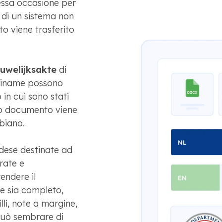
tessa occasione per
o di un sistema non
o viene trasferito
uwelijksakte
di
uriname possono
in cui sono stati
sso documento viene
biano.
ndese destinate ad
rate e
endere il
e sia completo,
gilli, note a margine,
può sembrare di