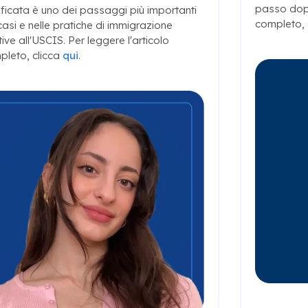
passo dopo
ificata è uno dei passaggi più importanti
completo, 
casi e nelle pratiche di immigrazione
tive all'USCIS. Per leggere l'articolo
pleto, clicca
qui
.