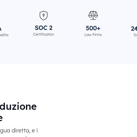
aduzione
e
ua diretta, e i