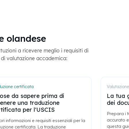
ne olandese
uzioni a ricevere meglio i requisiti di
i di valutazione accademica:
uzione certificata
Valutazion
cose da sapere prima di
La tua 
tenere una traduzione
dei doc
tificata per l'USCIS
Prepara i t
accurato e
ri informazioni e requisiti essenziali per la
questa gui
uzione certificata. La traduzione