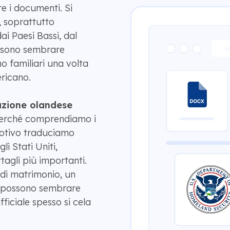
 i documenti. Si
, soprattutto
i Paesi Bassi, dal
ossono sembrare
o familiari una volta
ricano.
uzione olandese
perché comprendiamo i
motivo traduciamo
i Stati Uniti,
tagli più importanti.
o di matrimonio, un
le possono sembrare
fficiale spesso si cela