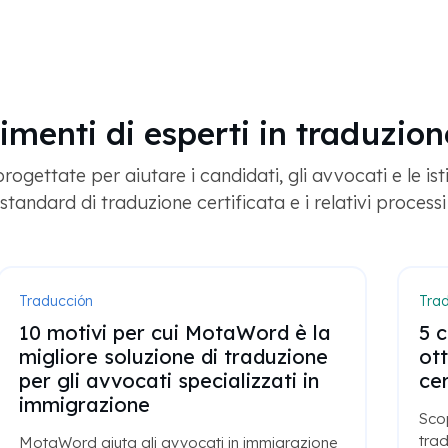
menti di esperti in traduzio
ettate per aiutare i candidati, gli avvocati e le istit
tandard di traduzione certificata e i relativi process
Traducción
Trad
10 motivi per cui MotaWord è la
5 
migliore soluzione di traduzione
ot
per gli avvocati specializzati in
cer
immigrazione
Scop
trad
MotaWord aiuta gli avvocati in immigrazione