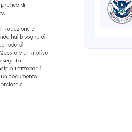
 pratica di
co.
la traduzione è
do hai bisogno di
periodo di
 Questo è un motivo
 eseguita
cipio trattando i
a un documento
orciatoie.