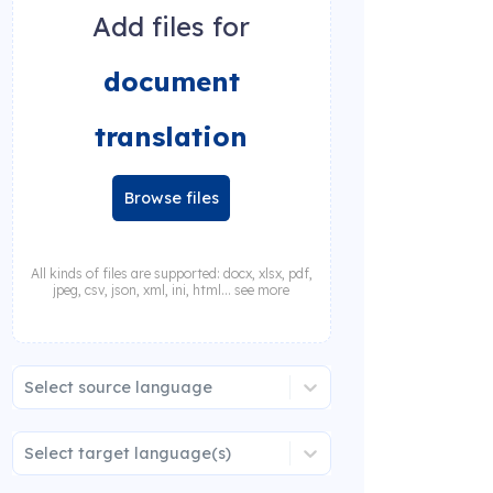
Add files for
document
translation
Browse files
All kinds of files are supported: docx, xlsx, pdf,
jpeg, csv, json, xml, ini, html... see more
Select source language
Select target language(s)