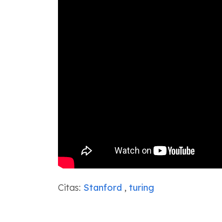
Citas:
Stanford
,
turing