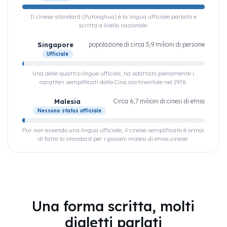
Il cinese standard (Putonghua) è la lingua ufficiale parlata e
scritta a livello nazionale.
Singapore
popolazione di circa 5,9 milioni di persone
Ufficiale
Una delle quattro lingue ufficiali, ha adottato pienamente i
caratteri semplificati della Cina continentale nel 1976.
Malesia
Circa 6,7 ​​milioni di cinesi di etnia
Nessuno status ufficiale
Pur non essendo una lingua ufficiale, il cinese semplificato è ormai
di fatto lo standard per i giovani malesi di etnia cinese.
Una forma scritta, molti
dialetti parlati