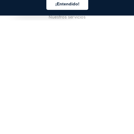
¡Entendido!
Quiénes somos
Español
Nuestros servicios
Blog
Preguntas frecuentes
Nuestro equipo
Empleo
Legal
Póngase en contacto con nosotros
PARA CLIENTES
Iniciar sesión
Registrarse