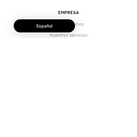
EMPRESA
Quiénes somos
Español
Nuestros servicios
Blog
Preguntas frecuentes
Nuestro equipo
Empleo
Legal
Póngase en contacto con nosotros
PARA CLIENTES
Iniciar sesión