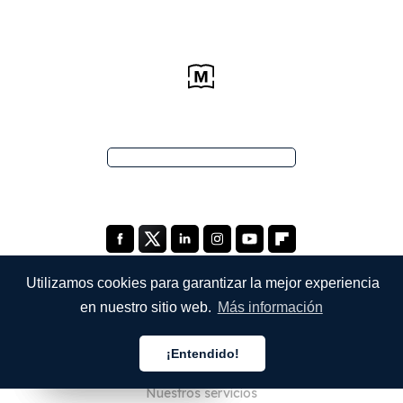
Utilizamos cookies para garantizar la mejor experiencia
en nuestro sitio web.
Más información
EMPRESA
¡Entendido!
Quiénes somos
Español
Español
Español
Nuestros servicios