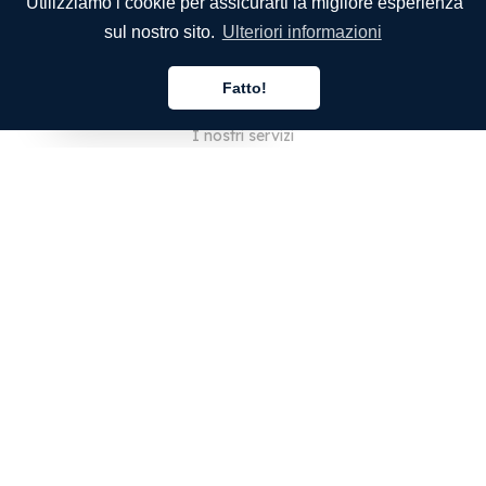
Utilizziamo i cookie per assicurarti la migliore esperienza
sul nostro sito.
Ulteriori informazioni
SOCIETÀ
Fatto!
Chi siamo
Italiano
I nostri servizi
Blog
Domande frequenti
Il nostro team
Opportunità di lavoro
Note legali
Contattaci
PER I CLIENTI