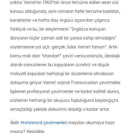
yoktur. Verne'nin 1960'tan önce tercüme edilen eseri söz
konusu olduğunda, aynı romanın farklı tercüme baskıları,
karakterler ve hatta olay örgüsü açısından çılgınca
farklıydı ve bu, bir eleştirmenin "İngilizce konuşan
dünyanın hiçbir zaman adil bir şansa sahip olmadığını"
söylemesine yol açtı. gerçek Jules Verne'i tanıyın”. Artık
kamu malı olan “standart” çeviri versiyonlarıyla, ideolojik
olarak sansürlenen bu kopyaların ücretsiz ve düşük
maliyetli kopyaları herhangi bir düzenleme olmaksızın
dolaşıma giriyor. Verne'i orijinal Fransızcadan çevirmekle
ilgilenen profesyonel çevirmenler ne kadar kaliteli olursa,
sözlerinin herhangi bir okuyucu topluluğuna başlangıçta
amaçladığı şekilde dokunma olasılığı o kadar artar.
Abilir
MotaWord çevirmenleri
meydan okumaya hazır
mısınız? Kesinlikle.