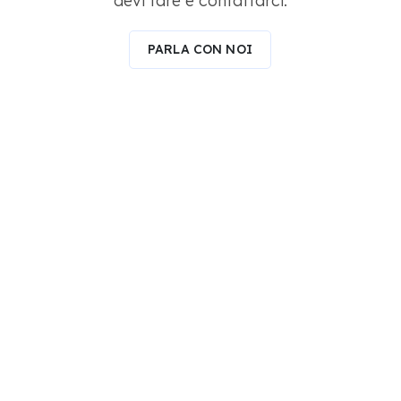
devi fare è contattarci.
PARLA CON NOI