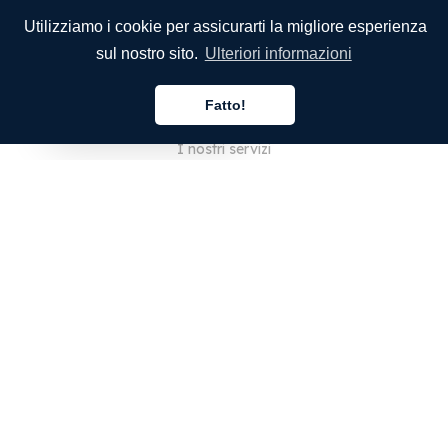
Utilizziamo i cookie per assicurarti la migliore esperienza
sul nostro sito.
Ulteriori informazioni
SOCIETÀ
Fatto!
Chi siamo
Italiano
I nostri servizi
Blog
Domande frequenti
Il nostro team
Opportunità di lavoro
Note legali
Contattaci
PER I CLIENTI