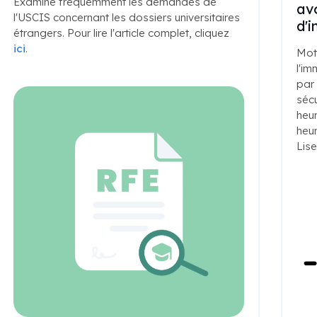
Examine fréquemment les demandes de
avo
l'USCIS concernant les dossiers universitaires
d'
étrangers. Pour lire l'article complet, cliquez
ici
.
Mot
l'im
par 
sécu
heur
heur
Lise