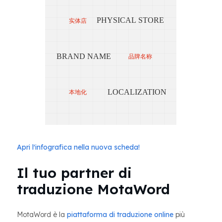
OP
PHYSICAL STORE
实体店
BRAND NAME
品牌名称
B
LOCALIZATION
本地化
Apri l'infografica nella nuova scheda!
Il tuo partner di
traduzione MotaWord
MotaWord è la
piattaforma di traduzione online
più