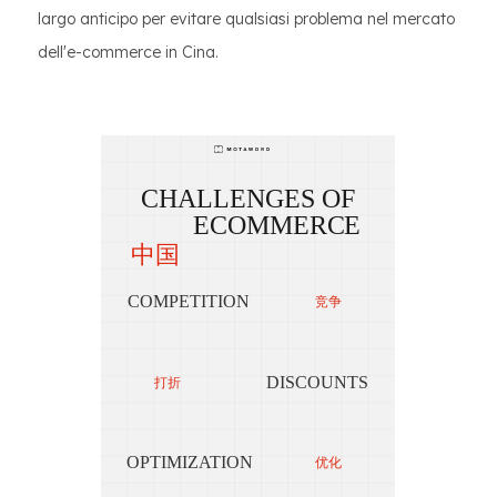
largo anticipo per evitare qualsiasi problema nel mercato
dell'e-commerce in Cina.
CHALLENGES OF
ECOMMERCE
中国
COMPETITION
竞争
LI
DISCOUNTS
打折
-
-
OPTIMIZATION
优化