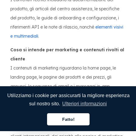
prodotto, gli articoli del centro assistenza, le specifiche
del prodotto, le guide di onboarding e configurazione, i
riferimenti API e le note di rilascio, nonché
elementi visivi
e multimediali
.
Cosa si intende per marketing e contenuti rivolti al
cliente
I contenuti di marketing riguardano la home page, le
landing page, le pagine dei prodotti e dei prezzi, gli
annunci, le sequenze di email e i messaggi in-app.
L'obiettivo è attrarre, istruire e convertire i potenziali
Utilizziamo i cookie per assicurarti la migliore esperienza
sul nostro sito.
Ulteriori informazioni
clienti con chiare proposte di valore e prove concrete.
Quando concentrarsi sui contenuti di marketing
Fatto!
Italiano
Se il tuo obiettivo immediato è attrarre e convertire nuovi