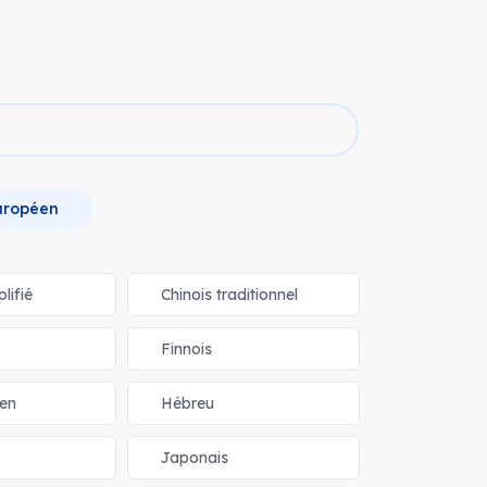
uropéen
lifié
Chinois traditionnel
Finnois
ien
Hébreu
Japonais